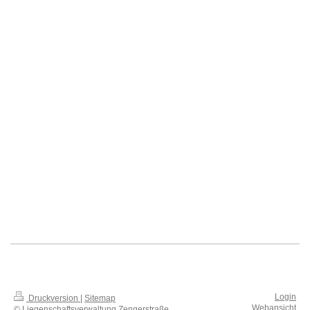
Login
Druckversion
|
Sitemap
Webansicht
© Liegenschaftsverwaltung Zengerstraße